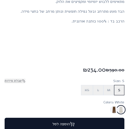
מתאימים ללבוש יומיומי ומקפיצים את הלוק.
הבד מעט מתרחב ובעל נפילה חופשית ונותן מרחב של כחצי מידה.
הרכב בד : 100% כותנה אורגנית.
₪
234.00
₪
390.00
: S
Size
טבלת מידות
XS
L
M
S
Colors
: White
הוספה לסל