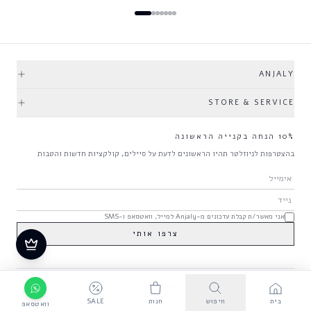
ANJALY
STORE & SERVICE
10% הנחה בקנייה הראשונה
בהצטרפות לניוזלטר תהיו הראשונים לדעת על סיילים, קולקציות חדשות והטבות
אני מאשר/ת קבלת עדכונים מ-Anjaly למייל, וואטסאפ ו-SMS
צרפו אותי
משלוחים והחזרות
תקנון אתר
© 2026 ANJALY · כל הזכויות שמורות
בית
חיפוש
חנות
SALE
וואטסאפ