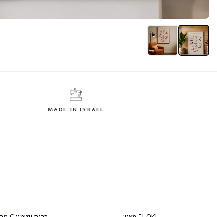
MADE IN ISRAEL
FLOKI פאוץ
סרום ויטמין C מרקחתא