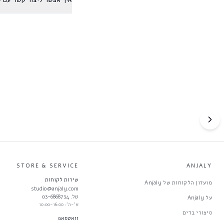
STORE & SERVICE
ANJALY
שירות לקוחות
מועדון הלקוחות של Anjaly
studio@anjaly.com
טל. 03-6868734
על Anjaly
א'-ה': 10:00-16:00
סיפורי בדים
וואטסאפ