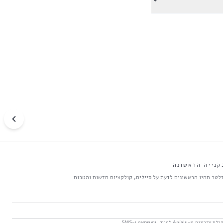
לטר תהיו הראשונים לדעת על סיילים, קולקציות חדשות והטבות
מ-Anjaly למייל, וואטסאפ ו-SMS