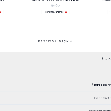
₪
160
י
אחרונים במלאי
os
·
שאלות ותשובות
אימה?
יף את המוצר?
 לאורך זמן?
ירות הלקוחות?