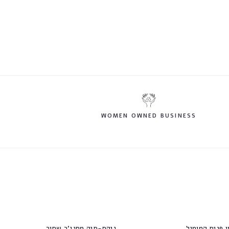
WOMEN OWNED BUSINESS
ן פנים קמומיל
ניקס-תיק מסנג'ר שחור