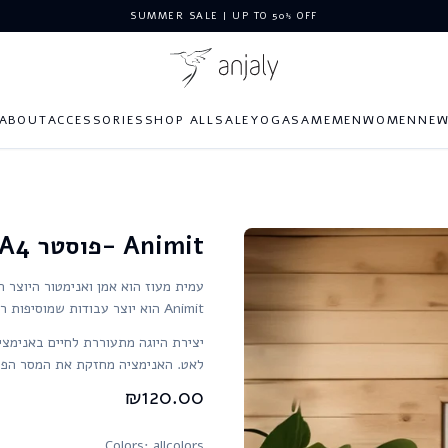
SUMMER SALE | UP TO 50% OFF
ABOUT
ACCESSORIES
SHOP ALL
SALE
YOGA
SAME
MEN
WOMEN
NE
Animit -פוסטר A4
עמית מעוז הוא אמן ואנימטור היוצר ה
Animit הוא יוצר עבודות שמוסיפות רובד חי ומרגש למרחב היומיומי.
יצירת היוגה מתעוררת לחיים באנימצ
לאט. האנימציה מחזקת את המסר הפשו
₪
120.00
Colors
: allcolors