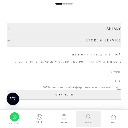
ANJALY
STORE & SERVICE
10% הנחה בקנייה הראשונה
בהצטרפות לניוזלטר תהיו הראשונים לדעת על סיילים, קולקציות חדשות והטבות
אני מאשר/ת קבלת עדכונים מ-Anjaly למייל, וואטסאפ ו-SMS
צרפו אותי
משלוחים והחזרות
תקנון אתר
© 2026 ANJALY · כל הזכויות שמורות
בית
חיפוש
חנות
SALE
וואטסאפ