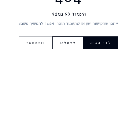
העמוד לא נמצא
ייתכן שהקישור ישן או שהעמוד הוסר. אפשר להמשיך משם:
לדף הבית
לקטלוג
וואטסאפ